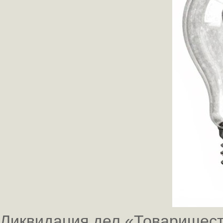
Ликвидация дел «Товарищест