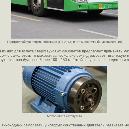
Гиротроллейбус фирмы «Локхид» (США) (а) и его маховичный накопитель (б)
 из них для взлета сверхзвуковых самолетов предлагают применять мах
осом с самолетом, то маховик за несколько секунд разовьет гигантску
 путь разгона будет не более 100—150 м. Такой запуск очень надежен и 
Маховичная катапульта
 тихоходных самолетах, у которых собственный двигатель развивает мощ