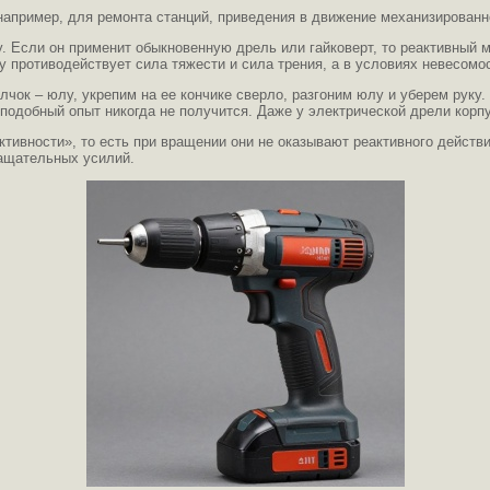
например, для ремонта станций, приведения в движение механизированн
у. Если он применит обыкновенную дрель или гайковерт, то реактивный 
му противодействует сила тяжести и сила трения, а в условиях невесомо
ок – юлу, укрепим на ее кончике сверло, разгоним юлу и уберем руку. 
 подобный опыт никогда не получится. Даже у электрической дрели корп
тивности», то есть при вращении они не оказывают реактивного действи
ращательных усилий.