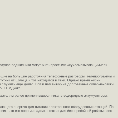
ом случае подшипники могут быть простыми «сухосмазывающимися»
рующие на большие расстояния телефонные разговоры, телепрограммы и
путник от Солнца и тот находится в тени. Однако время жизни
бы служить еще долго. Вот и пал выбор на долговечные супермаховики.
 0,1 МДж/кг.
азателям ранее применявшиеся никель-водородные аккумуляторы.
 дающего энергию для питания электронного оборудования станций. По
вик, что его энергии надолго хватит для бесперебойной работы всех