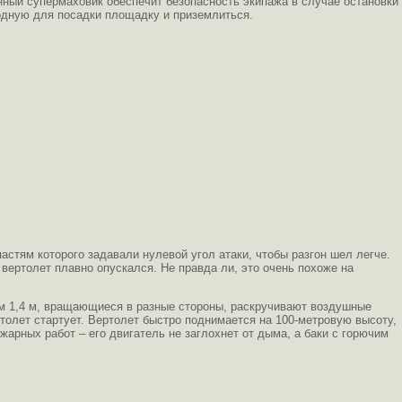
ченный супермаховик обеспечит безопасность экипажа в случае остановки
годную для посадки площадку и приземлиться.
стям которого задавали нулевой угол атаки, чтобы разгон шел легче.
вертолет плавно опускался. Не правда ли, это очень похоже на
м 1,4 м, вращающиеся в разные стороны, раскручивают воздушные
ртолет стартует. Вертолет быстро поднимается на 100-метровую высоту,
жарных работ – его двигатель не заглохнет от дыма, а баки с горючим