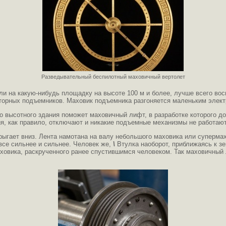
Разведывательный беспилотный маховичный вертолет
или на какую-нибудь площадку на высоте 100 м и более, лучше всего в
торных подъемников. Маховик подъемника разгоняется маленьким электр
го высотного здания поможет маховичный лифт, в разработке которого д
ия, как правило, отключают и никакие подъемные механизмы не работают
рыгает вниз. Лента намотана на валу небольшого маховика или супермах
все сильнее и сильнее. Человек же,
\
Втулка наоборот, приближаясь к зе
аховика, раскрученного ранее спустившимся человеком. Так маховичный