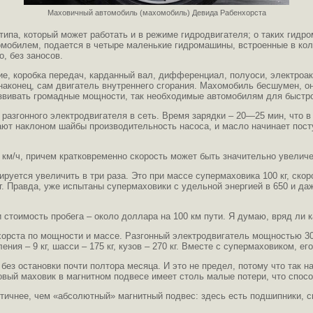
Маховичный автомобиль (махомобиль) Девида Рабенхорста
типа, который может работать и в режиме гидродвигателя; о таких гидр
хомобилем, подается в четыре маленькие гидромашины, встроенные в ко
, без заносов.
е, коробка передач, карданный вал, дифференциал, полуоси, электроакк
 наконец, сам двигатель внутреннего сгорания. Махомобиль бесшумен, 
азвивать громадные мощности, так необходимые автомобилям для быстро
 разгонного электродвигателя в сеть. Время зарядки – 20—25 мин, что 
т наклоном шайбы производительность насоса, и масло начинает посту
 км/ч, причем кратковременно скорость может быть значительно увелич
ируется увеличить в три раза. Это при массе супермаховика 100 кг, скор
 Правда, уже испытаны супермаховики с удельной энергией в 650 и даже 
стоимость пробега – около доллара на 100 км пути. Я думаю, вряд ли к
рста по мощности и массе. Разгонный электродвигатель мощностью 30—40
ния – 9 кг, шасси – 175 кг, кузов – 270 кг. Вместе с супермаховиком, е
ез остановки почти полтора месяца. И это не предел, потому что так н
овый маховик в магнитном подвесе имеет столь малые потери, что спосо
тичнее, чем «абсолютный» магнитный подвес: здесь есть подшипники, сп