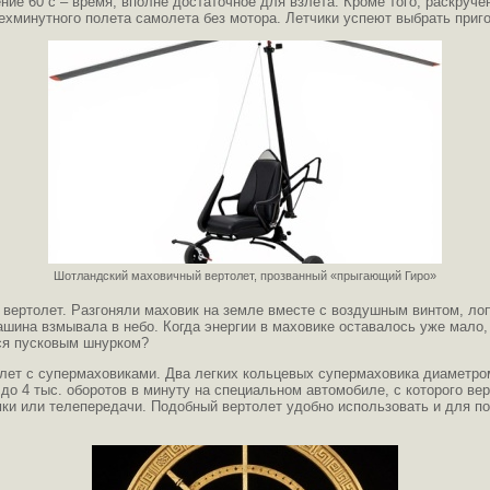
чение 60 с – время, вполне достаточное для взлета. Кроме того, раскру
рехминутного полета самолета без мотора. Летчики успеют выбрать при
Шотландский маховичный вертолет, прозванный «прыгающий Гиро»
вертолет. Разгоняли маховик на земле вместе с воздушным винтом, лопа
шина взмывала в небо. Когда энергии в маховике оставалось уже мало, 
тся пусковым шнурком?
лет с супермаховиками. Два легких кольцевых супермаховика диаметро
до 4 тыс. оборотов в минуту на специальном автомобиле, с которого ве
мки или телепередачи. Подобный вертолет удобно использовать и для по