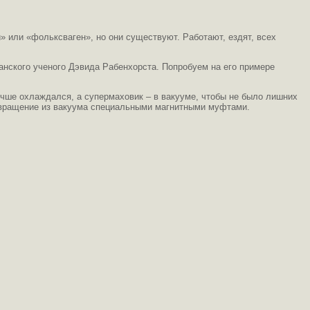
» или «фольксваген», но они существуют. Работают, ездят, всех
нского ученого Дэвида Рабенхорста. Попробуем на его примере
чше охлаждался, а супермаховик – в вакууме, чтобы не было лишних
и вращение из вакуума специальными магнитными муфтами.