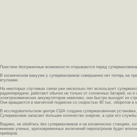
Поистине безграничные возможности открываются перед супермаховика
В космическом вакууме у супермаховиков совершенно нет потерь на тр
втулками.
На некоторых спутниках связи уже несколько лет используют супермах
радиопередачи, работают обычно не только от солнечных батарей, но и 
электрохимических аккумуляторов невелико, они быстро выходят из стр
Они вращаются в магнитной подвеске со скоростью 40 тыс. оборотов в м
В исследовательском центре США создана супермаховичная установка 
Супермаховик запасает большее количество энергии, а срок его службы
Видимо, не обойтись без супермаховиков и на космических станциях, ко
мнению ученых, кратковременных включений пиропатронов будет вполне 
приборов.