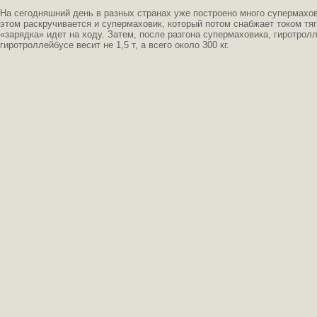
На сегодняшний день в разных странах уже построено много супермахов
этом раскручивается и супермаховик, который потом снабжает током тяг
«зарядка» идет на ходу. Затем, после разгона супермаховика, гиротрол
гиротроллейбусе весит не 1,5 т, а всего около 300 кг.