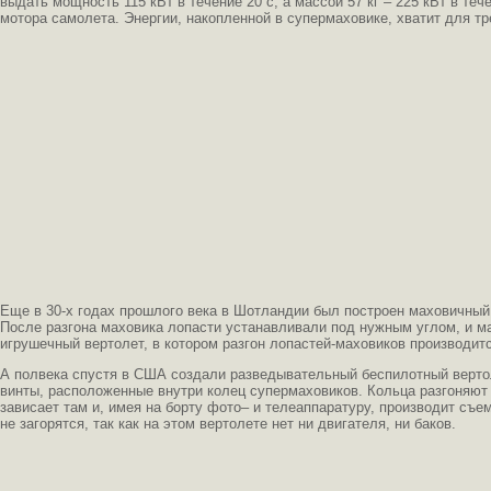
выдать мощность 115 кВт в течение 20 с, а массой 57 кг – 225 кВт в те
мотора самолета. Энергии, накопленной в супермаховике, хватит для т
Еще в 30-х годах прошлого века в Шотландии был построен маховичный 
После разгона маховика лопасти устанавливали под нужным углом, и ма
игрушечный вертолет, в котором разгон лопастей-маховиков производи
А полвека спустя в США создали разведывательный беспилотный верто
винты, расположенные внутри колец супермаховиков. Кольца разгоняют 
зависает там и, имея на борту фото– и телеаппаратуру, производит съе
не загорятся, так как на этом вертолете нет ни двигателя, ни баков.