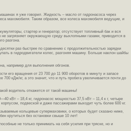
омашинах я уже говорил. Жидкость – масло от гидронасоса через
леса махомобиля. Таким образом, все колеса махомобиля ведущие, и
умуляторы, стартер и генератор; отсутствует топливный бак и вся
он не загрязняет окружающую среду выхлопными газами, приводится в
го разгона.
в десятки раз быстрее по сравнению с продолжительностью зарядки
пать в гидродвигатели колес, разгоняя машину. Больше наклон шайбы
ена, например для выполнения обгонов.
ости его вращения от 23 700 до 11 900 оборотов в минуту и запасе
700 кДж/кг, а это значит, что и путь пробега увеличивается почти до
акой водитель откажется от такой машины!
 кВт – 18,4 кг, гидронасос мощностью 37,5 кВт – 11,4 к г, четыре
го корпусом, подвеской и даже пассажирами выходит чуть более 600 кг.
азываемые кольцевые супермаховики, о которых будет сказано ниже,
бен крутиться без остановки свыше 10 лет!
особные не только принимать на себя усилия при тряске, но и