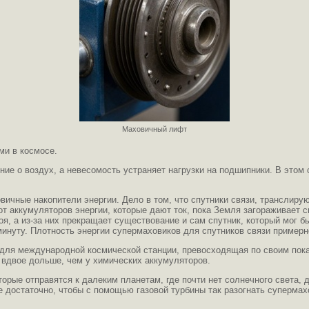
Маховичный лифт
ми в космосе.
ение о воздух, а невесомость устраняет нагрузки на подшипники. В эт
овичные накопители энергии. Дело в том, что спутники связи, трансли
от аккумуляторов энергии, которые дают ток, пока Земля загораживает с
оя, а из-за них прекращает существование и сам спутник, который мог 
инуту. Плотность энергии супермаховиков для спутников связи примерно
для международной космической станции, превосходящая по своим пок
 вдвое дольше, чем у химических аккумуляторов.
торые отправятся к далеким планетам, где почти нет солнечного света,
достаточно, чтобы с помощью газовой турбины так разогнать супермахо