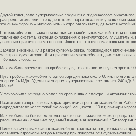
Другой конец вала супермаховика соединен с гидронасосом обратимого 
распределитель или, что одно и то же, через механизм управления ма
это очень хорошо – махомобиль быстро разгоняется, движется устойчиво
В махомобиле нет таких привычных автомобильных частей, как сцеплени
топливная система, система охлаждения с вентилятором, глушитель и,
движение практически мгновенно. Известно, что супермаховик может р
Зарядка энергией, или разгон супермаховика, производится включением
электроаккумуляторов. Для приведения махомобиля в движение повышаю
– больше скорость.
Махомобиль рассчитан на крейсерскую, то есть постоянную скорость 90
Путь пробега махомобиля с одной зарядки пока около 60 км, но его план
энергии 24 МДж. Удельная энергия супермаховика составляет 240 кДж/кг.
500 км!
У махомобиля рекордно малая по сравнению с электро– и автомобилями 
Посмотрим теперь, каковы характеристики агрегатов махомобиля Рабенхо
гидродвигателя колес такой же общей мощности – 10 к г, приборы управле
Махомобиль не боится длительных стоянок – маховик может вращаться б
рассчитаны на более чем годичный выбег, а американский 45-килограмм
Подвеска супермаховика в махомобиле тоже магнитная, только она прак
ослаблять гироскопическую нагрузку при повороте оси супермаховика.