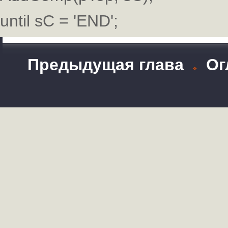
until sC = 'END';
Предыдущая глава
Ог