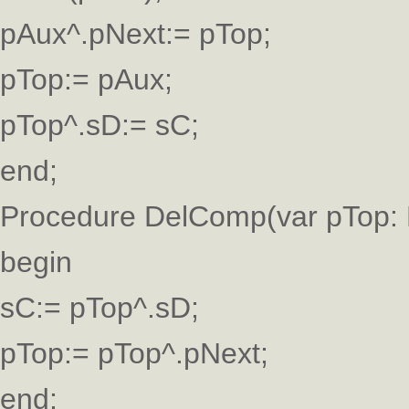
pAux^.pNext:= pTop;
pTop:= pAux;
pTop^.sD:= sC;
end;
Procedure DelComp(var pTop: 
begin
sC:= pTop^.sD;
pTop:= pTop^.pNext;
end;