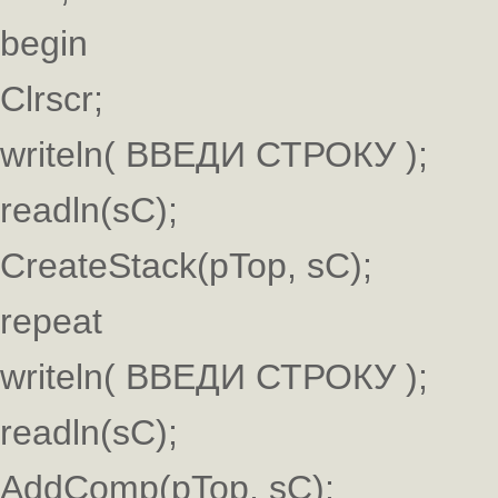
begin
Clrscr;
writeln( ВВЕДИ СТРОКУ );
readln(sC);
CreateStack(pTop, sC);
repeat
writeln( ВВЕДИ СТРОКУ );
readln(sC);
AddComp(pTop, sC);