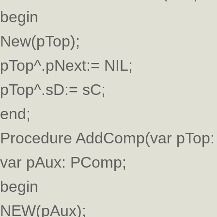
begin
New(pTop);
pTop^.pNext:= NIL;
pTop^.sD:= sC;
end;
Procedure AddComp(var pTop: 
var pAux: PComp;
begin
NEW(pAux);