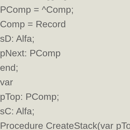
PComp = ^Comp;
Comp = Record
sD: Alfa;
pNext: PComp
end;
var
pTop: PComp;
sC: Alfa;
Procedure CreateStack(var pTo