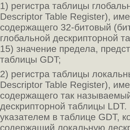
1) регистра таблицы глобальн
Descriptor Table Register), и
содержащего 32-битовый (би
глобальной дескрипторной т
15) значение предела, предс
таблицы GDT;
2) регистра таблицы локальны
Descriptor Table Register), и
содержащего так называемый
дескрипторной таблицы LDT. 
указателем в таблице GDT, к
содержащий локальную дескр