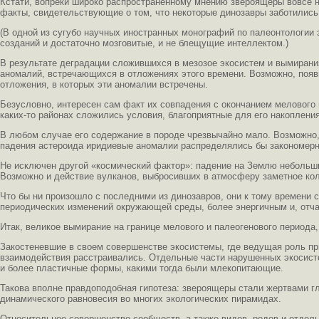
Кстати, вопреки широко распространенному мнению звероящеры вовсе н
факты, свидетельствующие о том, что некоторые динозавры заботились
(В одной из сугубо научных иностранных монографий по палеонтологии 
созданий и достаточно мозговитые, и не блещущие интеллектом.)
В результате деградации сложившихся в мезозое экосистем и вымирани
аномалий, встречающихся в отложениях этого времени. Возможно, появи
отложения, в которых эти аномалии встречены.
Безусловно, интересен сам факт их совпадения с окончанием мелового 
каких-то районах сложились условия, благоприятные для его накопления
В любом случае его содержание в породе чрезвычайно мало. Возможно, 
падения астероида иридиевые аномалии распределялись бы закономерно
Не исключен другой «космический фактор»: падение на Землю небольши
Возможно и действие вулканов, выбросивших в атмосферу заметное кол
Что бы ни произошло с последними из динозавров, они к тому времени
периодических изменений окружающей среды, более энергичным и, отча
Итак, великое вымирание на границе мелового и палеогенового периода
Закостеневшие в своем совершенстве экосистемы, где ведущая роль пр
взаимодействия расстраивались. Отдельные части нарушенных экосист
и более пластичные формы, какими тогда были млекопитающие.
Такова вполне правдоподобная гипотеза: звероящеры стали жертвами гл
динамического равновесия во многих экологических пирамидах.
Относительное совершенство сообществ, а также видов, родов и отдель