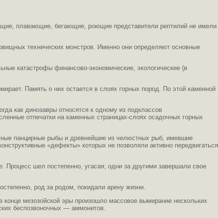
ающие, плавающие, бегающие, роющие представители рептилий не имели
довищных технических монстров. Именно они определяют основные
альные катастрофы финансово-экономические, экологические (в
ирает. Память о них остается в слоях горных пород. По этой каменной
гда как динозавры относятся к одному из подклассов
сленные отпечатки на каменных страницах-слоях осадочных горных
стные панцирные рыбы и древнейшие из челюстных рыб, имевшие
конструктивные «дефекты» которых не позволяли активно передвигаться
е. Процесс шел постепенно, угасая; одни за другими завершали свое
остепенно, род за родом, покидали арену жизни.
 в конце мезозойской эры произошло массовое вымирание нескольких
рских беспозвоночных — аммонитов.