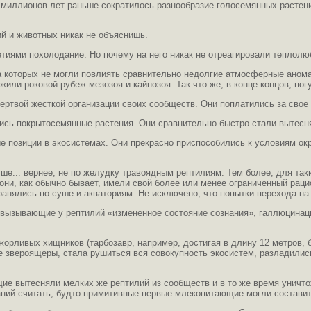
 миллионов лет раньше сократилось разнообразие голосемянных растени
й и животных никак не объяснишь.
етиями похолодание. Но почему на него никак не отреагировали теплол
а которых не могли повлиять сравнительно недолгие атмосферные анома
ли роковой рубеж мезозоя и кайнозоя. Так что же, в конце концов, пог
ртвой жесткой организации своих сообществ. Они поплатились за свое
ились покрытосемянные растения. Они сравнительно быстро стали вытес
е позиции в экосистемах. Они прекрасно приспособились к условиям о
е... вернее, не по желудку травоядным рептилиям. Тем более, для таки
ни, как обычно бывает, имели свой более или менее ограниченный раци
странялись по суше и акваториям. Не исключено, что попытки перехода 
, вызывающие у рептилий «измененное состояние сознания», галлюцинац
рливых хищников (тарбозавр, например, достигая в длину 12 метров, б
е звероящеры, стала рушиться вся совокупность экосистем, разладили
щие вытесняли мелких же рептилий из сообществ и в то же время уничт
ваний считать, будто примитивные первые млекопитающие могли состав