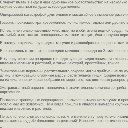
Следует иметь в виду и еще одно важное обстоятельство: на несколько
случае ссылаться на удар астероида нелепо.
Одноразовой катастрофой длительное и масштабное вымирание растени
Говорят, произошло кратковременное, исчисляемое годами или десятил
Исчезли не только наземные животные, но и обитатели водной среды, н
амфибий, а не только теплокровных млекопитающих, благополучно пережи
Выскажу нетривиальную идею: могучие и разнообразные ящеры стали же
Все началось с того, что в середине мелового периода на Земле появ
В ту пору рептилии на правах господствующих видов занимали ключевы
видами животных и растений, а также бактерий, простейших, грибов.
Значительные перемены растительного покрова могли прийтись не по душ
длину и пожиравших огромные массы растительной пищи. Скорее всего о
на их численности и разнообразии по мере того, как цветковые распро
Экстравагантный вариант: появились в значительном количестве грибы
наркомании...
Поголовье травоядных сокращалось, вызывая вымирание могучих и прожо
ловлю мелких животных. Ну а когда пришли в упадок и вымерли крупны
видами животных и растений.
Не исключено, считают специалисты, что мелкие в ту пору млекопитаю
сказаться на судьбе большинства рептилий. Впрочем, нет веских осно