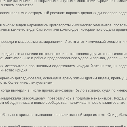
е были злобными, прожорливыми и тупыми монстрами. Среди них имелись
 о своем потомстве.
запомнился мне остроумный рисунок: парочка двуногих динозавров ведет
я многих видов нарушились круговороты химических элементов, постоя
лись какие-то виды бактерий или коллоидов, которые поглощали иридий.
периода и массовыми вымираниями. И хотя этот химический элемент ине
.
иридиевые аномалии встречаются и в отложениях других геологических 
: максимальные в районе предполагаемого удара и взрыва, далее — по 
х метеоритов с повышенным содержанием иридия. Хотя ни это, ни паден
ичество иридия.
 серьезно деградировали, освободив арену жизни другим видам, преим
сти, более интеллектуальным.
, когда вымерли в числе прочих динозавры, было вызвано, судя по име
инадлежала звероящерам, превратились в подобие механизмов. Когда у
ем объединялись в новые сообщества, налаживали новые взаимосвязи.
обального кризиса, вызванного в значительной мере ими же. Они добили
ных особей определило широкое распространение динозавров по всей пл