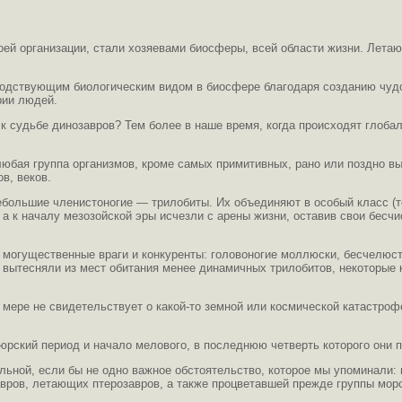
оей организации, стали хозяевами биосферы, всей области жизни. Лет
осподствующим биологическим видом в биосфере благодаря созданию чу
рии людей.
с к судьбе динозавров? Тем более в наше время, когда происходят глоб
юбая группа организмов, кроме самых примитивных, рано или поздно вым
в, веков.
большие членистоногие — трилобиты. Их объединяют в особый класс (то
 к началу мезозойской эры исчезли с арены жизни, оставив свои бесчи
ь могущественные враги и конкуренты: головоногие моллюски, бесчелю
вытесняли из мест обитания менее динамичных трилобитов, некоторые 
 мере не свидетельствует о какой-то земной или космической катастроф
юрский период и начало мелового, в последнюю четверть которого они п
ьной, если бы не одно важное обстоятельство, которое мы упоминали:
завров, летающих птерозавров, а также процветавшей прежде группы мо