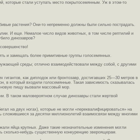
й, которые стали уступать место покрытосемянным. Уж в этом-то
юбивые растения? Они-то непременно должны были сильно пострадать.
лии. И еще. Немалое число видов животных, в том числе рептилий и
убило динозавров?
 совершенство!
нять и замещать более примитивные группы голосемянных.
кружающей среды; отлично взаимодействовали между собой, с другими
х гигантов, как диплодок или бронтозавр, достигавших 25—30 метров в
он, в который входили голосемянные. Такая зависимость сказывалась
на новую пищу вызвали массовый мор.
ии. В таком маловероятном случае динозавры стали жертвой
егал на двух ногах), которые не могли «переквалифицироваться» на
сь сложившиеся за десятки миллионолетий взаимосвязи между многими
ожали яйца крупных. Даже такие незначительные изменения могли
ить сколько-нибудь существенную конкуренцию звероящерам.