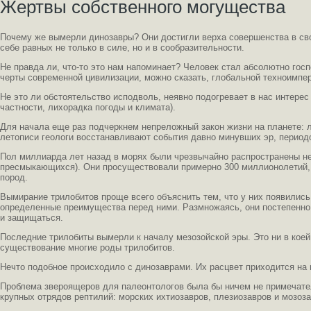
Жертвы собственного могущества
Почему же вымерли динозавры? Они достигли верха совершенства в св
себе равных не только в силе, но и в сообразительности.
Не правда ли, что-то это нам напоминает? Человек стал абсолютно г
черты современной цивилизации, можно сказать, глобальной техноимпе
Не это ли обстоятельство исподволь, неявно подогревает в нас интере
частности, лихорадка погоды и климата).
Для начала еще раз подчеркнем непреложный закон жизни на планете: л
летописи геологи восстанавливают события давно минувших эр, периодо
Пол миллиарда лет назад в морях были чрезвычайно распространены не
пресмыкающихся). Они просуществовали примерно 300 миллионолетий, а
пород.
Вымирание трилобитов проще всего объяснить тем, что у них появилис
определенные преимущества перед ними. Размножаясь, они постепенно 
и защищаться.
Последние трилобиты вымерли к началу мезозойской эры. Это ни в коей
существование многие роды трилобитов.
Нечто подобное происходило с динозаврами. Их расцвет приходится на 
Проблема звероящеров для палеонтологов была бы ничем не примечател
крупных отрядов рептилий: морских ихтиозавров, плезиозавров и мозо