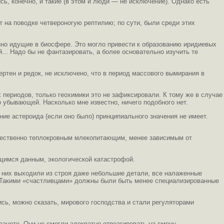
, конечно, и такие (в этом и люди — не исключение). Однако есть
 на поводке четвероногую рептилию; по сути, были среди этих
нно идущие в биосфере. Это могло привести к образованию иридиевых
.. Надо бы не фантазировать, а более основательно изучить те
ртен и редок, не исключено, что в период массового вымирания в
периодов, только геохимики это не зафиксировали. К тому же в случае
убывающей. Насколько мне известно, ничего подобного нет.
ие астероида (если оно было) принципиального значения не имеет.
ущественно теплокровным млекопитающим, менее зависимым от
ющимся данным, экологической катастрофой.
 них выходили из строя даже небольшие детали, все налаженные
 Такими «счастливцами» должны были быть менее специализированные
сь, можно сказать, мирового господства и стали регуляторами
анете. Они не смогли адекватно отреагировать на смену