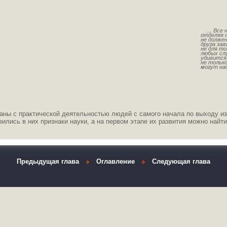
… Все н
отделяя о
не должен
друга за
не для то
любых слу
удивится,
не только
могут на
аны с практической деятельностью людей с самого начала по выходу из 
вились в них признаки науки, а на первом этапе их развития можно най
Предыдущая глава
Оглавление
Следующая глава