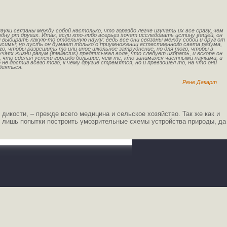
ауки связаны между собой настолько, что гораздо легче изучать их все сразу, чем
дну от других. Итак, если кто-либо всерьез хочет исследовать истину вещей, он
 выбирать какую-то отдельную науку: ведь все они связаны между собой и друг от
висимы; но пусть он думает только о приумножении естественного света разума,
го, чтобы разрешить то или иное школьное затруднение, но для того, чтобы в
чаях жизни разум (intellectus) предписывал воле, что следует избрать, и вскоре он
 что сделал успехи гораздо большие, чем те, кто занимался частными науками, и
 не достиг всего того, к чему другие стремятся, но и превзошел то, на что они
деяться.
Рене Декарт
дикости, – прежде всего медицина и сельское хозяйство. Так же как и
ти лишь попытки построить умозрительные схемы устройства природы, да