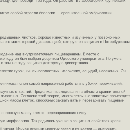
аницу, где проводит три года. Он работает в лабораториях крупнейших
жником особой отрасли биологии — сравнительной эмбриологии.
ародышевых листков, хорошо известных и изученных у позвоночных
ла его магистерской диссертацией, которую он защитил в Петербургском
блюдение над внутриклеточным пищеварением. Вместе с
же году он был выбран доцентом Одесского университета. Но уже в
и в том же году защитил докторскую диссертацию.
развитие губок, кишечнополостных, иглокожих, асцидий, насекомых. Он
Мечникова полон самой напряженной работы и глубоких переживаний.
 научных открытий. Продолжая исследования в области сравнительной
животных. Согласно этой теории, многоклеточные животные происходят
ошной массы клеток, способных захватывать и переваривать пищевые
и сплошную массу клеток, переваривавших пищу.
ую морфологию. Так родилось учение о защитных свойствах крови.
й жизни. Изучая личинки морских звезд и их клетки — амебоциты,