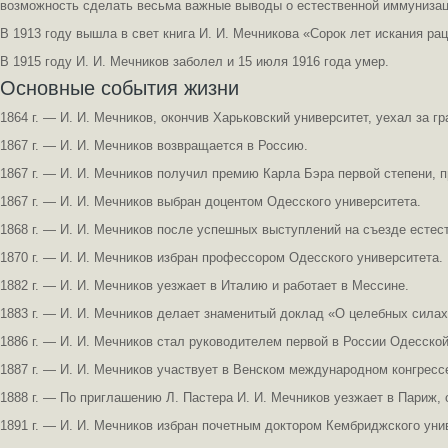
возможность сделать весьма важные выводы о естественной иммунизац
В 1913 году вышла в свет книга И. И. Мечникова «Сорок лет искания ра
В 1915 году И. И. Мечников заболел и 15 июля 1916 года умер.
Основные события жизни
1864 г. — И. И. Мечников, окончив Харьковский университет, уехал за гр
1867 г. — И. И. Мечников возвращается в Россию.
1867 г. — И. И. Мечников получил премию Карла Бэра первой степени,
1867 г. — И. И. Мечников выбран доцентом Одесского университета.
1868 г. — И. И. Мечников после успешных выступлений на съезде естес
1870 г. — И. И. Мечников избран профессором Одесского университета.
1882 г. — И. И. Мечников уезжает в Италию и работает в Мессине.
1883 г. — И. И. Мечников делает знаменитый доклад «О целебных силах
1886 г. — И. И. Мечников стал руководителем первой в России Одесской
1887 г. — И. И. Мечников участвует в Венском международном конгрессе
1888 г. — По приглашению Л. Пастера И. И. Мечников уезжает в Париж,
1891 г. — И. И. Мечников избран почетным доктором Кембриджского уни