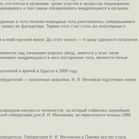
ь эти клетки в организме, кроме участия в процессах пищеварения.
переваривать и тем самым обезвреживать внедряющиеся в организм
веденные в тело личинки инородные тела уничтожались собиравшимися
 назвал их фагоцитами. Термин этот стал столь же популярным и
 в моей научной жизни. До этого зоолог — я сразу сделался патологом.
риментах над личинками морских звезд, имеются у всех типов
реживает внедряющиеся в него посторонние тела, являются белые
тателей и врачей в Одессе в 1888 году.
озбудителей — патогенных микробов. И. И. Мечников подготовил новую
ународном конгрессе гигиенистов, на который собрались виднейшие
ной лаборатории для И. И. Мечникова, он переселился осенью 1888
возбудители. Лаборатория И. И. Мечникова в Париже быстро стала