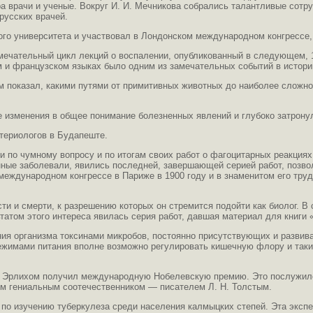
а врачи и ученые. Вокруг И. И. Мечникова собрались талантливые сотру
русских врачей.
го университета и участвовал в Лондонском международном конгрессе, 
амечательный цикл лекций о воспалении, опубликованный в следующем, 1
м и французском языках было одним из замечательных событий в истори
ом показал, какими путями от примитивных животных до наиболее слож
ые изменения в общее понимание болезненных явлений и глубоко затрон
ктериологов в Будапеште.
ми по чумному вопросу и по итогам своих работ о фагоцитарных реакци
ые заболевали, явились последней, завершающей серией работ, позвол
 международном конгрессе в Париже в 1900 году и в знаменитом его т
и и смерти, к разрешению которых он стремится подойти как биолог. В 
ьтатом этого интереса явилась серия работ, давшая материал для книги
ения организма токсинами микробов, постоянно присутствующих и разв
режимами питания вполне возможно регулировать кишечную флору и так
П. Эрлихом получил международную Нобелевскую премию. Это послужило
оим гениальным соотечественником — писателем Л. Н. Толстым.
 по изучению туберкулеза среди населения калмыцких степей. Эта эксп