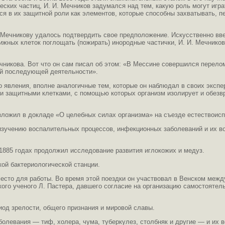
ких частиц, И. И. Мечников задумался над тем, какую роль могут играт
ся в их защитной роли как элементов, которые способны захватывать, 
. Мечникову удалось подтвердить свое предположение. Искусственно в
жных клеток поглощать (пожирать) инородные частички, И. И. Мечников
чникова. Вот что он сам писал об этом: «В Мессине совершился перелом
ей последующей деятельности».
о явления, вполне аналогичные тем, которые он наблюдал в своих экспе
и защитными клетками, с помощью которых организм изолирует и обезв
зложил в докладе «О целебных силах организма» на съезде естествоиспы
 изучению воспалительных процессов, инфекционных заболеваний и их в
 1885 годах продолжил исследование развития иглокожих и медуз.
кой бактериологической станции.
место для работы. Во время этой поездки он участвовал в Венском межд
го ученого Л. Пастера, давшего согласие на организацию самостоятель
од зрелости, общего признания и мировой славы.
олевания — тиф, холера, чума, туберкулез, столбняк и другие — и их 