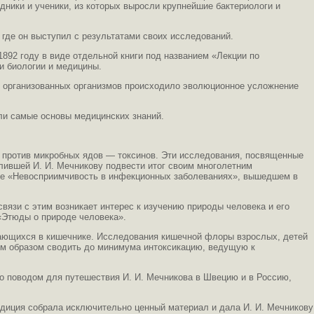
дники и ученики, из которых выросли крупнейшие бактериологи и
где он выступил с результатами своих исследований.
892 году в виде отдельной книги под названием «Лекции по
и биологии и медицины.
но организованных организмов происходило эволюционное усложнение
ули самые основы медицинских знаний.
ях против микробных ядов — токсинов. Эти исследования, посвященные
ившей И. И. Мечникову подвести итог своим многолетним
руде «Невосприимчивость в инфекционных заболеваниях», вышедшем в
связи с этим возникает интерес к изучению природы человека и его
 «Этюды о природе человека».
ивающихся в кишечнике. Исследования кишечной флоры взрослых, детей
им образом сводить до минимума интоксикацию, ведущую к
 поводом для путешествия И. И. Мечникова в Швецию и в Россию,
едиция собрала исключительно ценный материал и дала И. И. Мечникову