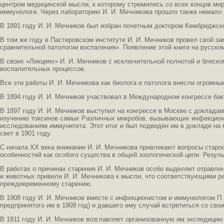
центром медицинской мысли, к которому стремились со всех концов мир
иммунологи. Через лабораторию И. И. Мечникова прошло также немало 
В 1891 году И. И. Мечников был избран почетным доктором Кембриджско
В том же году в Пастеровском институте И. И. Мечников провел свой з
сравнительной патологии воспаления». Появление этой книги на русско
В своих «Лекциях» И. И. Мечников с исключительной полнотой и блеск
воспалительных процессов.
Все эти работы И. И. Мечникова как биолога и патолога внесли огромн
В 1894 году И. И. Мечников участвовал в Международном конгрессе ба
В 1897 году И. И. Мечников выступил на конгрессе в Москве с доклада
изучению токсинов самых Различных микробов, вызывающих инфекционн
исследованиям иммунитета. Этот итог и был подведен им в докладе на
свет в 1901 году.
С начала XX века внимание И. И. Мечникова привлекают вопросы старост
особенностей как особого существа в общей зоологической цепи. Резул
В работах о причинах старения И. И. Мечников особо выделяет отравл
и животных привели И. И. Мечникова к мысли, что соответствующими 
преждевременному старению.
В 1908 году И. И. Мечников вместе с инфекционистом и иммунологом 
предпринятого им в 1909 год) и давшего ему случай встретиться со св
В 1911 году И. И. Мечников возглавляет организованную им экспедицию