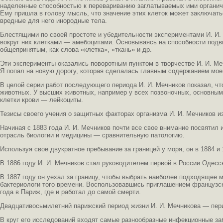
наделенные способностью к перевариванию заглатываемых ими органичес
Ему пришла в голову мысль, что значение этих клеток может заключать
вредные для него инородные тела.
Блестящими по своей простоте и убедительности экспериментами И. И
вокруг них клетками — амебоцитами. Основываясь на способности подви
общепринятым, как слова «клетка», «ткань» и др.
Эти эксперименты оказались поворотным пунктом в творчестве И. И. Ме
Я попал на новую дорогу, которая сделалась главным содержанием мо
В целой серии работ последующего периода И. И. Мечников показал, чт
животных. У высших животных, например у всех позвоночных, основным
клетки крови — лейкоциты.
Тезисы своего учения о защитных факторах организма И. И. Мечников и
Начиная с 1883 года И. И. Мечников почти все свое внимание посвятил
отрасль биологии и медицины — сравнительную патологию.
Используя свое двукратное пребывание за границей у моря, он в 1884 и
В 1886 году И. И. Мечников стал руководителем первой в России Одесс
В 1887 году он уехал за границу, чтобы выбрать наиболее подходящее 
бактериологи того времени. Воспользовавшись приглашением французско
года в Париж, где и работал до самой смерти.
Двадцативосьмилетний парижский период жизни И. И. Мечникова — пери
В круг его исследований входят самые разнообразные инфекционные заб