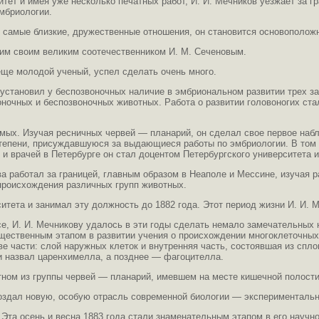
ет и имея уже несколько печатных работ, И. И. Мечников уезжает за гр
эмбриологии.
сь самые близкие, дружественные отношения, он становится основополо
гим своим великим соотечественником И. М. Сеченовым.
еще молодой ученый, успел сделать очень много.
 установил у беспозвоночных наличие в эмбриональном развитии трех з
ночных и беспозвоночных животных. Работа о развитии головоногих ста
омых. Изучая ресничных червей — планарий, он сделал свое первое на
степени, присуждавшуюся за выдающиеся работы по эмбриологии. В том 
и врачей в Петербурге он стал доцентом Петербургского университета 
ва работал за границей, главным образом в Неаполе и Мессине, изучая 
происхождения различных групп животных.
итета и занимал эту должность до 1882 года. Этот период жизни И. И. 
е, И. И. Мечникову удалось в эти годы сделать немало замечательных
ественным этапом в развитии учения о происхождении многоклеточных 
е части: слой наружных клеток и внутренняя часть, состоявшая из спл
и назвал царенхимелла, а позднее — фагоцителла.
тном из группы червей — планарий, имевшем на месте кишечной полост
оздал новую, особую отрасль современной биологии — экспериментальн
Эта осень и весна 1883 года стали знаменательным этапом в его научно