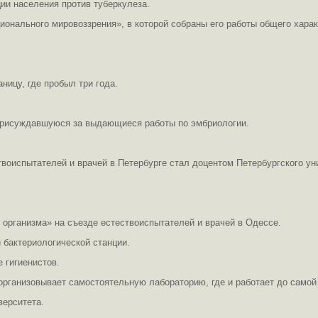
ии населения против туберкулеза.
ционального мировоззрения», в которой собраны его работы общего харак
аницу, где пробыл три года.
 присуждавшуюся за выдающиеся работы по эмбриологии.
твоиспытателей и врачей в Петербурге стал доцентом Петербургского у
 организма» на съезде естествоиспытателей и врачей в Одессе.
 бактериологической станции.
 гигиенистов.
 организовывает самостоятельную лабораторию, где и работает до самой
верситета.