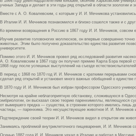
В 1864 году девятнадцатилетним юношей, окончив Харьковский университ
ученых Запада и делает в эти годы ряд открытий в области зоологии и 
Вместе с А. О. Ковалевским, с которым у И. И. Мечникова установили
В Италии И. И. Мечников познакомился и близко сошелся также и с дру
Ко времени возвращения в Россию в 1867 году И. И. Мечников, совсем 
Изучив развитие головоногих моллюсков, он впервые совершенно точно
животных. Этим было получено доказательство единства развития позво
университете.
Помимо этого И. И. Мечников провел ряд исследований развития насек
А. О. Ковалевским в 1867 году он получил премию Карла Бэра первой 
1868 году после успешных выступлений на съезде естествоиспытателей 
В период с 1868 по 1870 год И. И. Мечников с краткими перерывами сно
сделал ряд открытий и установил много важных обобщений о единстве 
В 1870 году И. И. Мечников был избран профессором Одесского универс
Несмотря на крайне неблагоприятную обстановку, сложившуюся в Одесс
эмбриологии, он высказал свою теорию паренхимеллы, являющуюся сущ
от вымершего предка — существа, в строении которого имелись лишь дв
частицы, — паренхима. Это несуществующее животное И. И. Мечников 
Подтверждение своей теории И. И. Мечников видел в открытом им живо
Занимаясь проблемой внутриклеточного пищеварения, И. И. Мечников с
Осенью 1882 года И. И. Мечников уехал в Италию и работал в Мессине. 