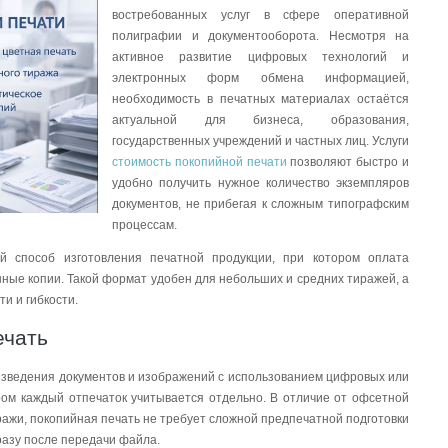
востребованных услуг в сфере оперативной
полиграфии и документооборота. Несмотря на
активное развитие цифровых технологий и
электронных форм обмена информацией,
необходимость в печатных материалах остаётся
актуальной для бизнеса, образования,
государственных учреждений и частных лиц. Услуги
стоимость покопийной печати
позволяют быстро и
удобно получить нужное количество экземпляров
документов, не прибегая к сложным типографским
процессам.
й способ изготовления печатной продукции, при котором оплата
ные копии. Такой формат удобен для небольших и средних тиражей, а
и и гибкости.
ечать
оизведения документов и изображений с использованием цифровых или
ром каждый отпечаток учитывается отдельно. В отличие от офсетной
ажи, покопийная печать не требует сложной предпечатной подготовки
разу после передачи файла.