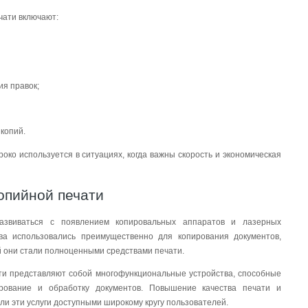
чати включают:
ия правок;
 копий.
око используется в ситуациях, когда важны скорость и экономическая
опийной печати
азвиваться с появлением копировальных аппаратов и лазерных
тва использовались преимущественно для копирования документов,
й они стали полноценными средствами печати.
и представляют собой многофункциональные устройства, способные
ирование и обработку документов. Повышение качества печати и
и эти услуги доступными широкому кругу пользователей.