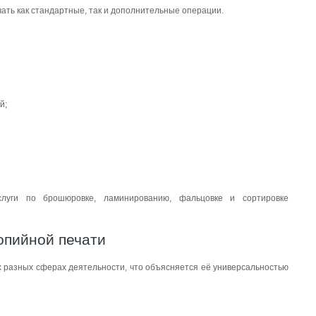
чать как стандартные, так и дополнительные операции.
й;
слуги по брошюровке, ламинированию, фальцовке и сортировке
опийной печати
х разных сферах деятельности, что объясняется её универсальностью