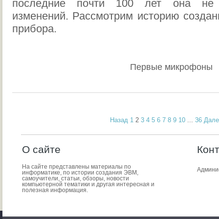
последние почти 100 лет она не 
изменений. Рассмотрим историю создани
прибора.
Первые микрофоны
Назад
1
2
3
4
5
6
7
8
9
10
...
36
Дале
О сайте
Кон
На сайте представлены материалы по
Админи
информатике, по истории создания ЭВМ,
самоучители, статьи, обзоры, новости
компьютерной тематики и другая интересная и
полезная информация.