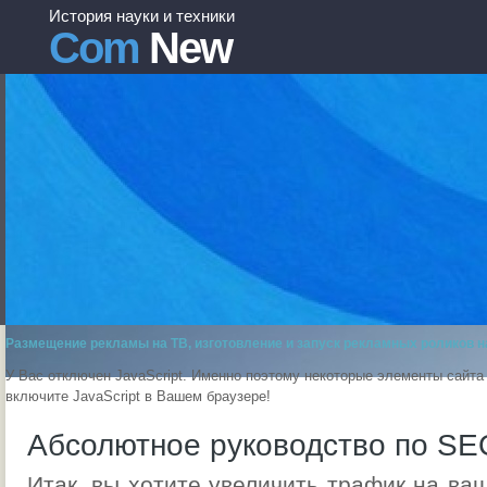
История науки и техники
Com
New
Размещение рекламы на ТВ, изготовление и запуск рекламных роликов на
У Вас отключен JavaScript. Именно поэтому некоторые элементы сайта
включите JavaScript в Вашем браузере!
Абсолютное руководство по SE
Итак, вы хотите увеличить трафик на ваш