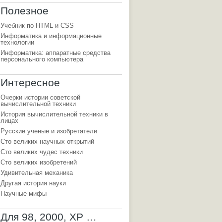
Полезное
Учебник по HTML и CSS
Теги HTML
Информатика и информационные
технологии
Свойства CSS
Информатика: аппаратные средства
Полезные советы
персонального компьютера
Статьи
Интересное
Очерки истории советской
вычислительной техники
История вычислительной техники в
лицах
Русские ученые и изобретатели
Сто великих научных открытий
Сто великих чудес техники
Сто великих изобретений
Удивительная механика
Другая история науки
Научные мифы
Для 98, 2000, XP …