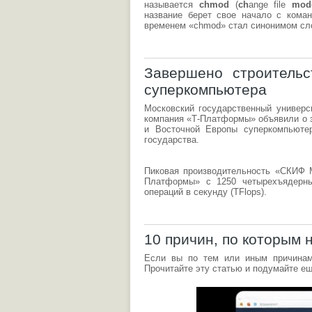
называется
chmod
(
ch
ange file
mod
название берет свое начало с кома
временем «chmod» стал синонимом сло
Завершено строитель
суперкомпьютера
Московский государственный универс
компания «Т-Платформы» объявили о з
и Восточной Европы суперкомпьют
государства.
Пиковая производительность «СКИФ М
Платформы» с 1250 четырехъядерны
операций в секунду (TFlops).
10 причин, по которым 
Если вы по тем или иным причинам
Прочитайте эту статью и подумайте ещ