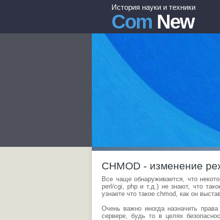
История науки и техники
Com
New
CHMOD - изменение ре
Все чаще обнаруживается, что некот
perl/cgi, php и т.д.) не знают, что т
узнаете что такое chmod, как он выста
Очень важно иногда назначить права
сервере, будь то в целях безопасно