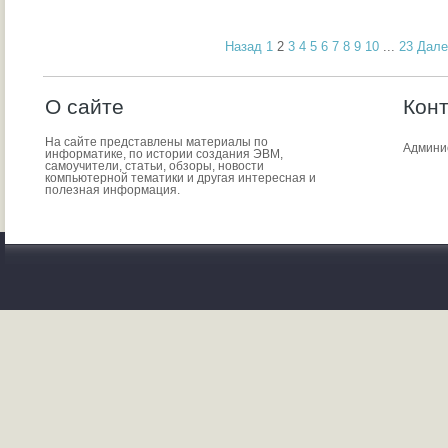
Назад
1
2
3
4
5
6
7
8
9
10
...
23
Дале
О сайте
Кон
На сайте представлены материалы по
Админи
информатике, по истории создания ЭВМ,
самоучители, статьи, обзоры, новости
компьютерной тематики и другая интересная и
полезная информация.