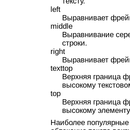
тексту.
left
Выравнивает фрейм
middle
Выравнивание сер
строки.
right
Выравнивает фрейм
texttop
Верхняя граница ф
высокому текстово
top
Верхняя граница ф
высокому элементу
Наиболее популярны