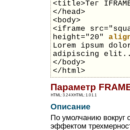
<title>Тег IFRAM
</head>
<body>
<iframe src="squ
height="20"
alig
Lorem ipsum dolo
adipiscing elit.
</body>
</html>
Параметр FRAM
HTML:
3.2
4
XHTML:
1.0
1.1
Описание
По умолчанию вокруг 
эффектом трехмерност