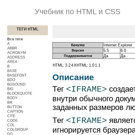
Учебник по HTML и CSS
ТЕГИ HTML
Все теги
A
Internet Explorer
Браузер
ABBR
5.5
6.0
Версия
ACRONYM
Да
Да
Поддерживается
ADDRESS
AREA
HTML:
3.2
4
XHTML:
1.0
1.1
B
BASE
Описание
BASEFONT
BDO
BGSOUND
<IFRAME>
Тег
создае
BIG
BLOCKQUOTE
внутри обычного докум
BODY
BR
заданных размеров лю
BUTTON
CAPTION
CITE
<IFRAME>
Тег
являетс
CODE
COL
игнорируется браузер
COLGROUP
DD