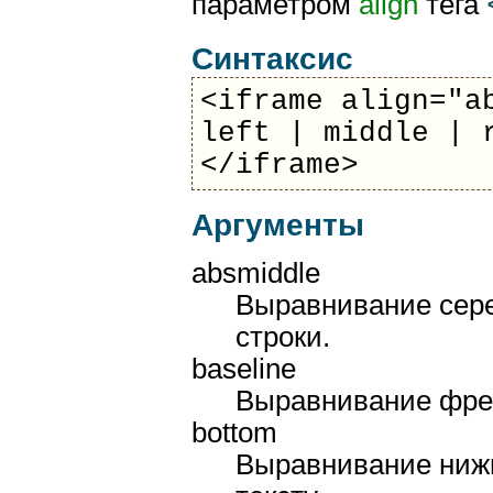
параметром
align
тега
Синтаксис
<iframe align="a
left | middle | 
</iframe>
Аргументы
absmiddle
Выравнивание сер
строки.
baseline
Выравнивание фрей
bottom
Выравнивание ниж