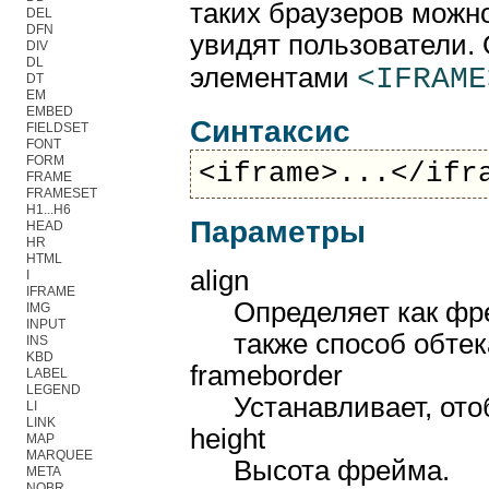
таких браузеров можно
DEL
DFN
увидят пользователи.
DIV
DL
<IFRAME
элементами
DT
EM
EMBED
Синтаксис
FIELDSET
FONT
FORM
<iframe>...</ifr
FRAME
FRAMESET
H1...H6
Параметры
HEAD
HR
HTML
align
I
IFRAME
Определяет как фр
IMG
INPUT
также способ обтек
INS
KBD
frameborder
LABEL
LEGEND
Устанавливает, ото
LI
LINK
height
MAP
MARQUEE
Высота фрейма.
META
NOBR