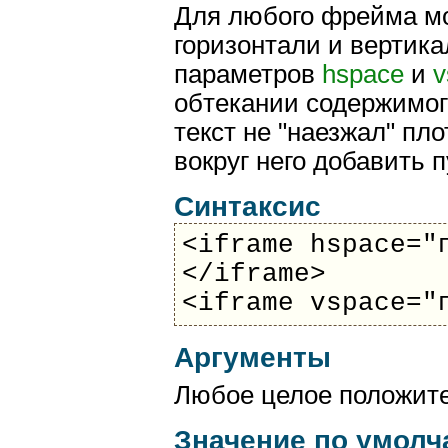
Для любого фрейма мо
горизонтали и вертика
параметров
hspace
и
v
обтекании содержимог
текст не "наезжал" пл
вокруг него добавить 
Синтаксис
<iframe hspace="
</iframe>
<iframe vspace="
Аргументы
Любое целое положите
Значение по умол