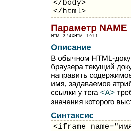
</body>
</html>
Параметр NAME
HTML:
3.2
4
XHTML:
1.0
1.1
Описание
В обычном HTML-докум
браузера текущий док
направить содержимое
имя, задаваемое атр
<A>
ссылки у тега
треб
значения которого вы
Синтаксис
<iframe name="им