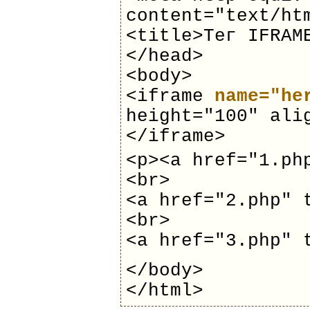
content="text/ht
<title>Тег IFRAM
</head>
<body>
<iframe
name="he
height="100" ali
</iframe>
<p><a href="1.ph
<br>
<a href="2.php" 
<br>
<a href="3.php" 
</body>
</html>