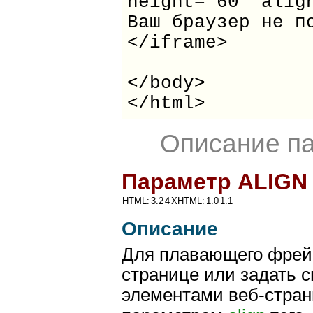
height="60" alig
Ваш браузер не п
</iframe>
</body>
</html>
Описание п
Параметр ALIGN
HTML:
3.2
4
XHTML:
1.0
1.1
Описание
Для плавающего фрейм
странице или задать с
элементами веб-стран