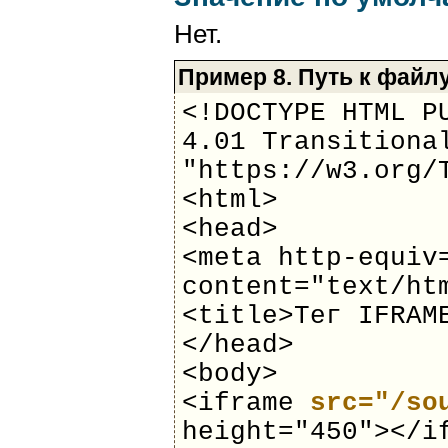
Нет.
Пример 8. Путь к файл
<!DOCTYPE HTML P
4.01 Transitiona
"https://w3.org/
<html>
<head>
<meta http-equiv
content="text/ht
<title>Тег IFRAM
</head>
<body>
<iframe
src="/so
height="450"></i