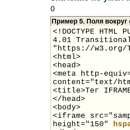
0
Пример 5. Поля вокруг
<!DOCTYPE HTML P
4.01 Transitiona
"https://w3.org/
<html>
<head>
<meta http-equiv
content="text/ht
<title>Тег IFRAM
</head>
<body>
<iframe src="sam
height="150"
hsp