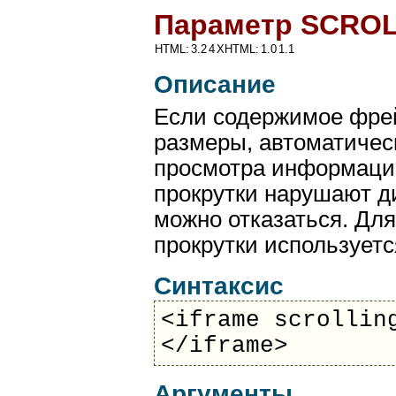
Параметр SCRO
HTML:
3.2
4
XHTML:
1.0
1.1
Описание
Если содержимое фре
размеры, автоматичес
просмотра информации
прокрутки нарушают д
можно отказаться. Дл
прокрутки использует
Синтаксис
<iframe scrollin
</iframe>
Аргументы