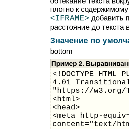
обтекание текста вокр
плотно к содержимому
<IFRAME>
добавить 
расстояние до текста 
Значение по умол
bottom
Пример 2. Выравнива
<!DOCTYPE HTML P
4.01 Transitiona
"https://w3.org/
<html>
<head>
<meta http-equiv
content="text/ht