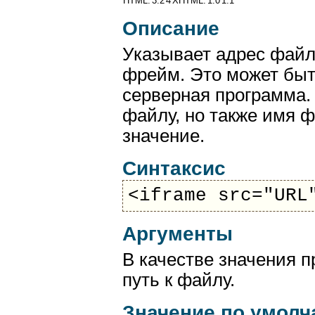
HTML:
3.2
4
XHTML:
1.0
1.1
Описание
Указывает адрес файла
фрейм. Это может быт
серверная программа. 
файлу, но также имя ф
значение.
Синтаксис
<iframe src="URL
Аргументы
В качестве значения 
путь к файлу.
Значение по умол