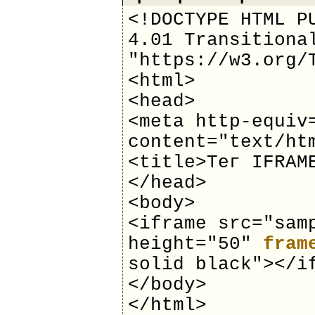
<!DOCTYPE HTML P
4.01 Transitiona
"https://w3.org/
<html>
<head>
<meta http-equiv
content="text/ht
<title>Тег IFRAM
</head>
<body>
<iframe src="sam
height="50"
fram
solid black"></i
</body>
</html>