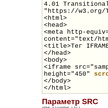
4.01 Transitiona
"https://w3.org/
<html>
<head>
<meta http-equiv
content="text/ht
<title>Тег IFRAM
</head>
<body>
<iframe src="sam
height="450"
scr
</body>
</html>
Параметр SRC