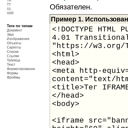
TR
TT
Обязателен.
UL
VAR
Пример 1. Использован
Теги по типам
<!DOCTYPE HTML P
Документ
Звук
4.01 Transitiona
Изображения
Объекты
"https://w3.org/
Скрипты
Списки
<html>
Ссылки
Таблица
<head>
Текст
Форматирование
<meta http-equiv
Формы
content="text/ht
Фреймы
<title>Тег IFRAM
</head>
<body>
<iframe src="ban