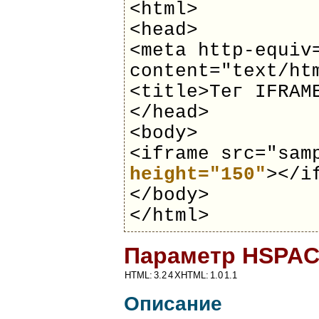
<html>
<head>
<meta http-equiv
content="text/ht
<title>Тег IFRAM
</head>
<body>
<iframe src="sa
height="150"
></i
</body>
</html>
Параметр HSPAC
HTML:
3.2
4
XHTML:
1.0
1.1
Описание