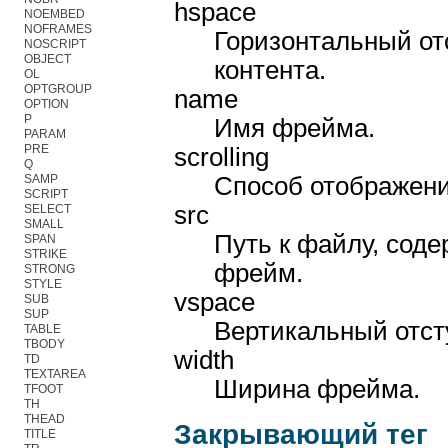
hspace
NOEMBED
NOFRAMES
Горизонтальный от
NOSCRIPT
OBJECT
контента.
OL
OPTGROUP
name
OPTION
P
Имя фрейма.
PARAM
PRE
scrolling
Q
Способ отображени
SAMP
SCRIPT
src
SELECT
SMALL
Путь к файлу, соде
SPAN
STRIKE
фрейм.
STRONG
STYLE
vspace
SUB
SUP
Вертикальный отст
TABLE
TBODY
width
TD
TEXTAREA
Ширина фрейма.
TFOOT
TH
THEAD
Закрывающий тег
TITLE