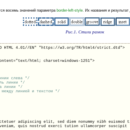
тся восемь значений параметра
border-left-style
. Их названия и результат
Рис.1. Стили рамок
D HTML 4.01//EN" "https://w3.org/TR/html4/strict.dtd">
ontent="text/html; charset=windows-1251">
инии слева */
ль линии */
а линии */
 между линией и текстом */
ctetuer adipiscing elit, sed diem nonummy nibh euismod t
veniam, quis nostrud exerci tution ullamcorper suscipit 