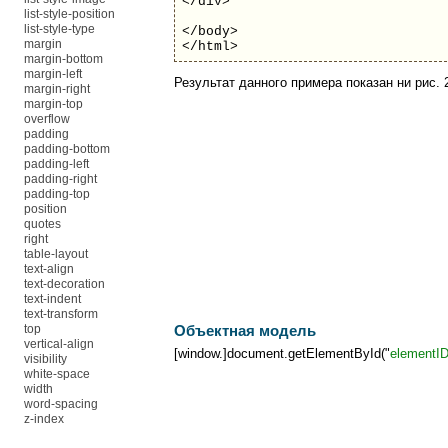
</div>
list-style-position
list-style-type
</body>
margin
</html>
margin-bottom
margin-left
Результат данного примера показан ни рис. 
margin-right
margin-top
overflow
padding
padding-bottom
padding-left
padding-right
padding-top
position
quotes
right
table-layout
text-align
text-decoration
text-indent
text-transform
top
Объектная модель
vertical-align
[window.]document.getElementById("
elementI
visibility
white-space
width
word-spacing
z-index