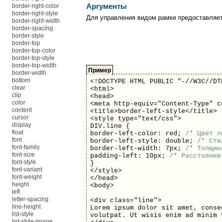
border-right-color
Аргументы
border-right-style
Для управления видом рамки предоставляе
border-right-width
border-spacing
border-style
border-top
border-top-color
border-top-style
border-top-width
Пример
border-width
bottom
<!DOCTYPE HTML PUBLIC "-//W3C//DT
clear
<html>
clip
<head>
color
<meta http-equiv="Content-Type" c
content
<title>border-left-style</title>
cursor
<style type="text/css">
display
DIV.line {
float
border-left-color: red;
/* Цвет л
font
border-left-style: double;
/* Сти
font-family
border-left-width: 7px;
/* Толщин
font-size
padding-left: 10px;
/* Расстояние
font-style
}
font-variant
</style>
font-weight
</head>
height
<body>
left
letter-spacing
<div class="line">
line-height
Lorem ipsum dolor sit amet, conse
list-style
volutpat. Ut wisis enim ad minim 
list-style-image