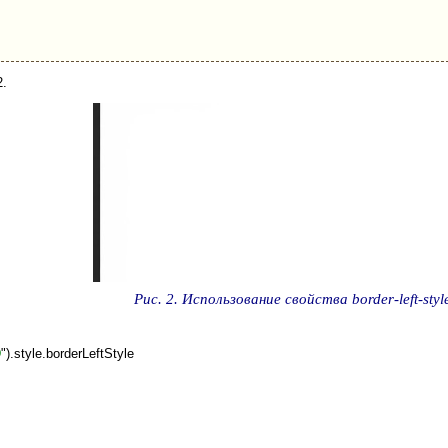
2.
Рис. 2. Использование свойства border-left-styl
D
").style.borderLeftStyle