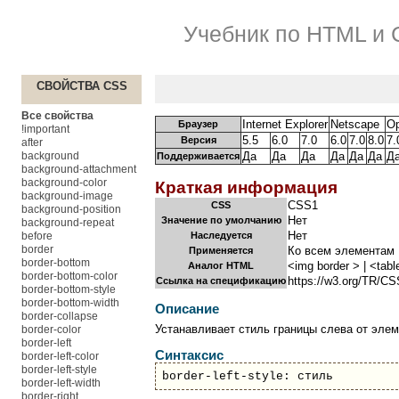
Учебник по HTML и
СВОЙСТВА CSS
Все свойства
Internet Explorer
Netscape
Op
Браузер
!important
5.5
6.0
7.0
6.0
7.0
8.0
7.
Версия
after
background
Да
Да
Да
Да
Да
Да
Д
Поддерживается
background-attachment
background-color
Краткая информация
background-image
CSS1
CSS
background-position
Нет
Значение по умолчанию
background-repeat
Нет
before
Наследуется
border
Ко всем элементам
Применяется
border-bottom
<img border > | <tabl
Аналог HTML
border-bottom-color
https://w3.org/TR/CS
Ссылка на спецификацию
border-bottom-style
border-bottom-width
Описание
border-collapse
Устанавливает стиль границы слева от элем
border-color
border-left
Синтаксис
border-left-color
border-left-style
border-left-style: стиль
border-left-width
border-right