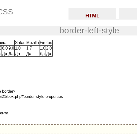
 CSS
HTML
border-left-style
era
Safari
Mozilla
Firefox
0
8.0
9.0
1.0
1.7
1.0
2.0
а
Да
Да
Да
Да
Да
Да
e border>
S21/box.php#border-style-properties
ента.